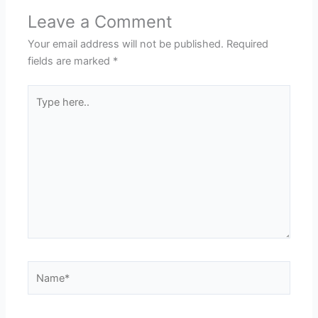
Leave a Comment
Your email address will not be published.
Required
fields are marked
*
Type
here..
Name*