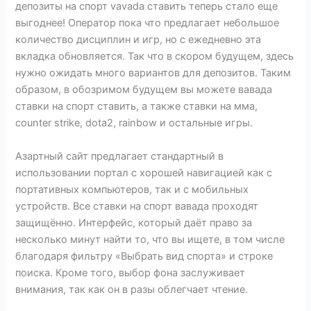
депозиты на спорт vavada ставить теперь стало еще
выгоднее! Оператор пока что предлагает небольшое
количество дисциплин и игр, но с ежедневно эта
вкладка обновляется. Так что в скором будущем, здесь
нужно ожидать много вариантов для депозитов. Таким
образом, в обозримом будущем вы можете вавада
ставки на спорт ставить, а также ставки на мма,
counter strike, dota2, rainbow и остальные игры.
Азартный сайт предлагает стандартный в
использовании портал с хорошей навигацией как с
портативных компьютеров, так и с мобильных
устройств. Все ставки на спорт вавада проходят
защищённо. Интерфейс, который даёт право за
несколько минут найти то, что вы ищете, в том числе
благодаря фильтру «Выбрать вид спорта» и строке
поиска. Кроме того, выбор фона заслуживает
внимания, так как он в разы облегчает чтение.