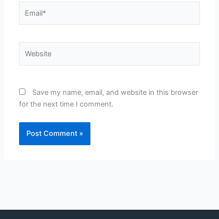
Email*
Website
Save my name, email, and website in this browser
for the next time I comment.