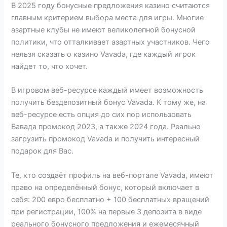
В 2025 году бонусные предложения казино считаются
главным критерием выбора места для игры. Многие
азартные клубы не имеют великолепной бонусной
политики, что отталкивает азартных участников. Чего
нельзя сказать о казино Vavada, где каждый игрок
найдет то, что хочет.
В игровом веб-ресурсе каждый имеет возможность
получить бездепозитный бонус Vavada. К тому же, на
веб-ресурсе есть опция до сих пор использовать
Вавада промокод 2023, а также 2024 года. Реально
загрузить промокод Vavada и получить интересный
подарок для Вас.
Те, кто создаёт профиль на веб-портале Vavada, имеют
право на определённый бонус, который включает в
себя: 200 евро бесплатно + 100 бесплатных вращений
при регистрации, 100% на первые 3 депозита в виде
реального бонусного предложения и ежемесячный