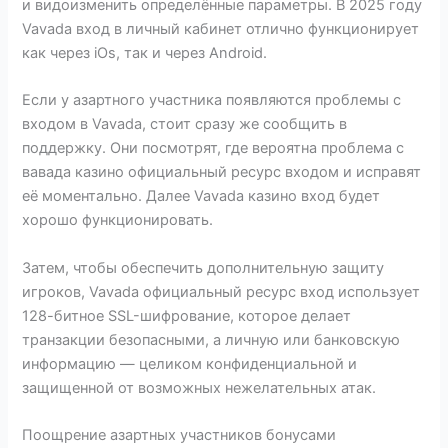
и видоизменить определённые параметры. В 2025 году
Vavada вход в личный кабинет отлично функционирует
как через iOs, так и через Android.
Если у азартного участника появляются проблемы с
входом в Vavada, стоит сразу же сообщить в
поддержку. Они посмотрят, где вероятна проблема с
вавада казино официальный ресурс входом и исправят
её моментально. Далее Vavada казино вход будет
хорошо функционировать.
Затем, чтобы обеспечить дополнительную защиту
игроков, Vavada официальный ресурс вход использует
128-битное SSL-шифрование, которое делает
транзакции безопасными, а личную или банковскую
информацию — целиком конфиденциальной и
защищенной от возможных нежелательных атак.
Поощрение азартных участников бонусами