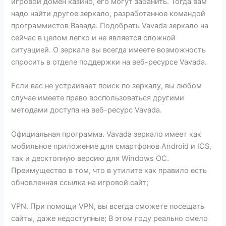
игровой домен казино, его могут забанить. Тогда вам
надо найти другое зеркало, разработанное командой
программистов Вавада. Подобрать Vavada зеркало на
сейчас в целом легко и не является сложной
ситуацией. О зеркале вы всегда имеете возможность
спросить в отделе поддержки на веб-ресурсе Vavada.
Если вас не устраивает поиск по зеркалу, вы любом
случае имеете право воспользоваться другими
методами доступа на веб-ресурс Vavada.
Официальная программа. Vavada зеркало имеет как
мобильное приложение для смартфонов Android и IOS,
так и десктопную версию для Windows OC.
Преимущество в том, что в утилите как правило есть
обновленная ссылка на игровой сайт;
VPN. При помощи VPN, вы всегда сможете посещать
сайты, даже недоступные; В этом году реально смело