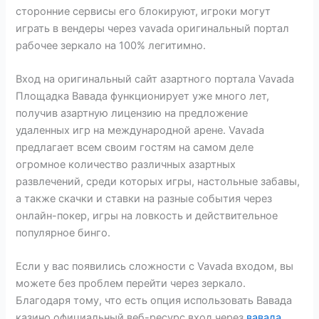
сторонние сервисы его блокируют, игроки могут
играть в вендеры через vavada оригинальный портал
рабочее зеркало на 100% легитимно.
Вход на оригинальный сайт азартного портала Vavada
Площадка Вавада функционирует уже много лет,
получив азартную лицензию на предложение
удаленных игр на международной арене. Vavada
предлагает всем своим гостям на самом деле
огромное количество различных азартных
развлечений, среди которых игры, настольные забавы,
а также скачки и ставки на разные события через
онлайн-покер, игры на ловкость и действительное
популярное бинго.
Если у вас появились сложности с Vavada входом, вы
можете без проблем перейти через зеркало.
Благодаря тому, что есть опция использовать Вавада
казино официальный веб-ресурс вход через
вавада