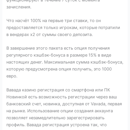
зачисления.
Что насчёт 100% на первые три ставки, то он
предоставляется только игрокам, которые потратили
в вендерах х2 от суммы своего депозита.
В завершение этого пакета есть опция получения
регулярного кэшбэк-бонуса в размере 15% в виде
настоящих денег. Максимальная сумма кэшбэк-бонуса,
которую предусмотрена опция получить, это 1000
евро.
Вавада казино регистрация со смартфона или ПК
Новинкой есть возможность регистрации через ваш
банковский счет, новинка, доступная от Vavada, первая
на рынке. Использование опции создания аккаунта
позволяет незамедлительно зарегестрировать
профиль. Вавада регистрация устроена так, что