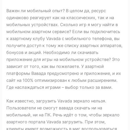
Важен ли мобильный опыт? В целом да, ресурс
одинаково реагирует как на классических, так и на
мобильных устройствах. Сколько игр я могу найти в
мобильном азартном сервисе? Если вы подключитесь
к азартному клубу Vavada с мобильного телефона, вы
получите доступ к тому же списку азартных аппаратов,
бонусов и акций. Необходимо ли скачивать
приложение для игры на мобильном устройстве? Это
зависит от того, как вы пожелаете. У азартной
платформы Вавада предусмотрено и приложение, и их
сайт на 100% оптимизирован к любым расширениям.
Где наслаждаться играми – выбор только за вами.
Как известно, загрузить Vavada зеркало нельзя.
Пользователи не смогут вавада скачать ни на
мобильный, ни на ПК. Речь идёт о том, чтобы зеркало
азартного портала Vavada загрузить. При этом,
клиенты имеют возможность в миг воспользоваться