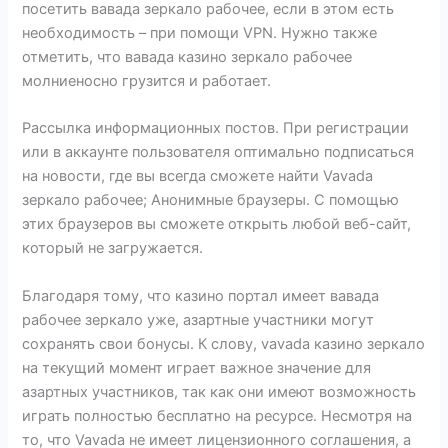
посетить вавада зеркало рабочее, если в этом есть
необходимость – при помощи VPN. Нужно также
отметить, что вавада казино зеркало рабочее
молниеносно грузится и работает.
Рассылка информационных постов. При регистрации
или в аккаунте пользователя оптимально подписаться
на новости, где вы всегда сможете найти Vavada
зеркало рабочее; Анонимные браузеры. С помощью
этих браузеров вы сможете открыть любой веб-сайт,
который не загружается.
Благодаря тому, что казино портал имеет вавада
рабочее зеркало уже, азартные участники могут
сохранять свои бонусы. К слову, vavada казино зеркало
на текущий момент играет важное значение для
азартных участников, так как они имеют возможность
играть полностью бесплатно на ресурсе. Несмотря на
то, что Vavada не имеет лицензионного соглашения, а