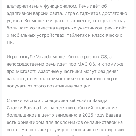
альтернативным функционалом. Речь идёт об
адаптивной версии сайта. Игра с гаджетов достаточно
удобна. Вы можете играть с гаджетов, которые есть у
большого количества азартных участников, речь идёт
о мобильных устройствах, таблетах и классических
ПК.
Игра в клубе Vavada может быть с разных OS, а
непосредственно речь идёт про MAC OS, и к тому же
про Microsoft. Азартные участники могут без денег
наслаждаться большим количеством казино игр и
получать от этого позитивные эмоции.
Ставки на спорт: специфика веб-сайта Вавада
Ставки Вавада Live на десятки событий, ставящие
болельщиков в центр внимания: в 2025 году Вавада
есть ориентиром для поклонников онлайн-ставок на
спорт. На портале регулярно обновляются котировки